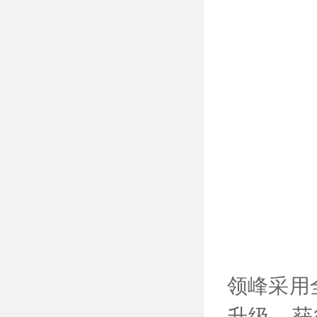
领峰采用
升级，获