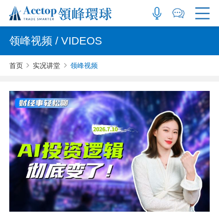
领峰视频 / VIDEOS
首页
实况讲堂
领峰视频
白银起飞，是下一个黄金？
年轻人不买大牌不是穷！面子经济崩盘，是真正的
消费升级
2025-07-18
依然
2026-07-31
依然