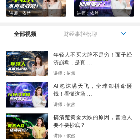
讲师：依然
讲师：依然
全部视频
财经事轻松聊
MT5教学
云斐说
领峰动态
年轻人不买大牌不是穷！面子经
济崩盘，是真 …
讲师：依然
AI泡沫满天飞，全球却拼命砸
钱！看懂这场 …
讲师：依然
搞清楚黄金大跌的原因，普通人
要不要抄底？
讲师：依然